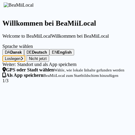
Willkommen bei BeaMiiLocal
Welcome to BeaMiiLocal
Willkommen bei BeaMiiLocal
Sprache wählen
DA
Dansk
DE
Deutsch
EN
English
Loslegen
Nicht jetzt
Weiter: Standort und als App speichern
GPS oder Stadt wählen
Wähle, wie lokale Inhalte gefunden werden
Als App speichern
BeaMiiLocal zum Startbildschirm hinzufügen
1/3