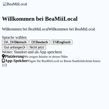
Willkommen bei BeaMiiLocal
Willkommen bei BeaMiiLocal
Willkommen bei BeaMiiLocal
Sprache wählen
DA_DK
Dänisch
DE
Deutsch
EN
Englisch
Gut anfangen
Nicht jetzt
Weiter: Standort und als App speichern
Platzierung
Wir zeigen Inhalte in deiner Nähe
App-Speicher
Fügen Sie BeaMiiLocal zu Ihrem Startbildschirm hinzu
1/3