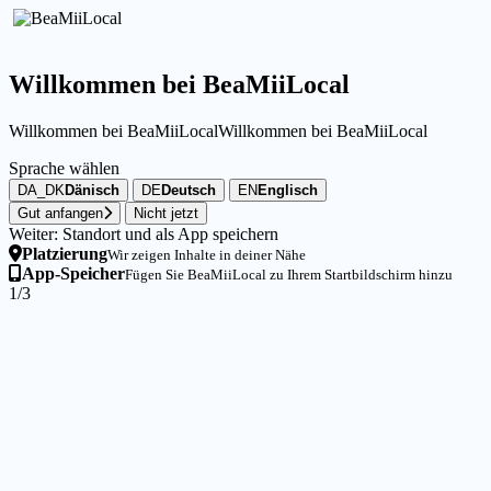
Willkommen bei BeaMiiLocal
Willkommen bei BeaMiiLocal
Willkommen bei BeaMiiLocal
Sprache wählen
DA_DK
Dänisch
DE
Deutsch
EN
Englisch
Gut anfangen
Nicht jetzt
Weiter: Standort und als App speichern
Platzierung
Wir zeigen Inhalte in deiner Nähe
App-Speicher
Fügen Sie BeaMiiLocal zu Ihrem Startbildschirm hinzu
1/3