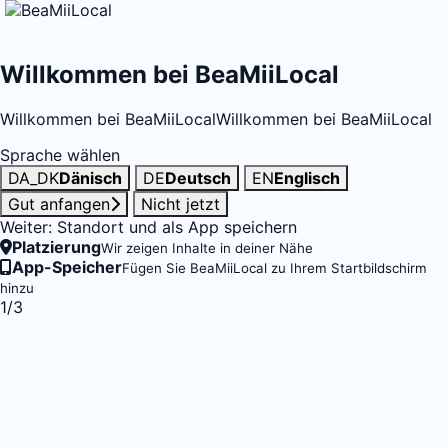
Willkommen bei BeaMiiLocal
Willkommen bei BeaMiiLocal
Willkommen bei BeaMiiLocal
Sprache wählen
DA_DK
Dänisch
DE
Deutsch
EN
Englisch
Gut anfangen
Nicht jetzt
Weiter: Standort und als App speichern
Platzierung
Wir zeigen Inhalte in deiner Nähe
App-Speicher
Fügen Sie BeaMiiLocal zu Ihrem Startbildschirm
hinzu
1/3