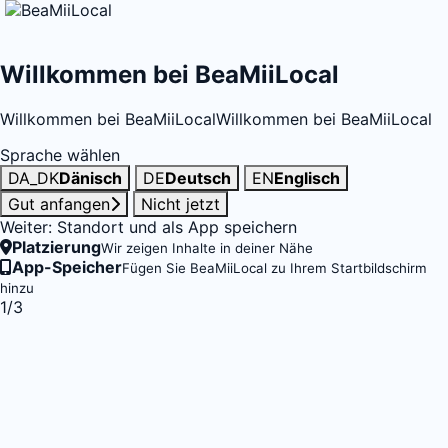
Willkommen bei BeaMiiLocal
Willkommen bei BeaMiiLocal
Willkommen bei BeaMiiLocal
Sprache wählen
DA_DK
Dänisch
DE
Deutsch
EN
Englisch
Gut anfangen
Nicht jetzt
Weiter: Standort und als App speichern
Platzierung
Wir zeigen Inhalte in deiner Nähe
App-Speicher
Fügen Sie BeaMiiLocal zu Ihrem Startbildschirm
hinzu
1/3