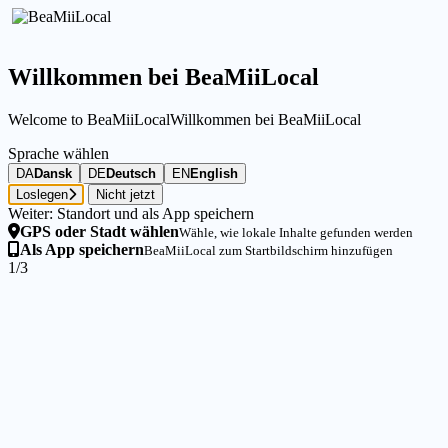
Willkommen bei BeaMiiLocal
Welcome to BeaMiiLocal
Willkommen bei BeaMiiLocal
Sprache wählen
DA
Dansk
DE
Deutsch
EN
English
Loslegen
Nicht jetzt
Weiter: Standort und als App speichern
GPS oder Stadt wählen
Wähle, wie lokale Inhalte gefunden werden
Als App speichern
BeaMiiLocal zum Startbildschirm hinzufügen
1/3