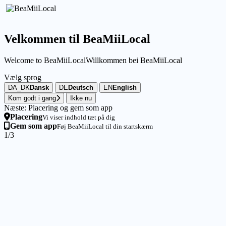
Velkommen til BeaMiiLocal
Welcome to BeaMiiLocal
Willkommen bei BeaMiiLocal
Vælg sprog
DA_DK
Dansk
DE
Deutsch
EN
English
Kom godt i gang
Ikke nu
Næste: Placering og gem som app
Placering
Vi viser indhold tæt på dig
Gem som app
Føj BeaMiiLocal til din startskærm
1/3