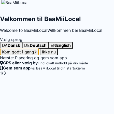
Velkommen til BeaMiiLocal
Welcome to BeaMiiLocal
Willkommen bei BeaMiiLocal
Vælg sprog
DA
Dansk
DE
Deutsch
EN
English
Kom godt i gang
Ikke nu
Næste: Placering og gem som app
GPS eller vælg by
Find lokalt indhold på din måde
Gem som app
Føj BeaMiiLocal til din startskærm
1/3