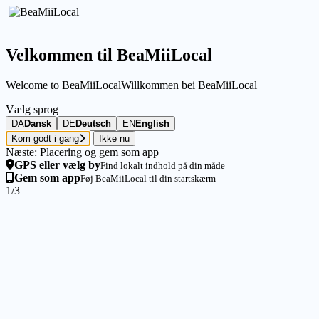
Velkommen til BeaMiiLocal
Welcome to BeaMiiLocal
Willkommen bei BeaMiiLocal
Vælg sprog
DA
Dansk
DE
Deutsch
EN
English
Kom godt i gang
Ikke nu
Næste: Placering og gem som app
GPS eller vælg by
Find lokalt indhold på din måde
Gem som app
Føj BeaMiiLocal til din startskærm
1/3