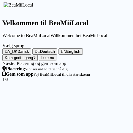
Velkommen til BeaMiiLocal
Welcome to BeaMiiLocal
Willkommen bei BeaMiiLocal
Vælg sprog
DA_DK
Dansk
DE
Deutsch
EN
English
Kom godt i gang
Ikke nu
Næste: Placering og gem som app
Placering
Vi viser indhold tæt på dig
Gem som app
Føj BeaMiiLocal til din startskærm
1/3