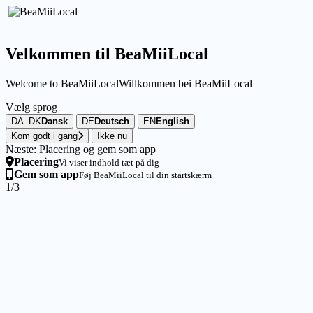
Velkommen til BeaMiiLocal
Welcome to BeaMiiLocal
Willkommen bei BeaMiiLocal
Vælg sprog
DA_DK
Dansk
DE
Deutsch
EN
English
Kom godt i gang
Ikke nu
Næste: Placering og gem som app
Placering
Vi viser indhold tæt på dig
Gem som app
Føj BeaMiiLocal til din startskærm
1/3