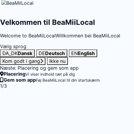
Velkommen til BeaMiiLocal
Welcome to BeaMiiLocal
Willkommen bei BeaMiiLocal
Vælg sprog
DA_DK
Dansk
DE
Deutsch
EN
English
Kom godt i gang
Ikke nu
Næste: Placering og gem som app
Placering
Vi viser indhold tæt på dig
Gem som app
Føj BeaMiiLocal til din startskærm
1/3