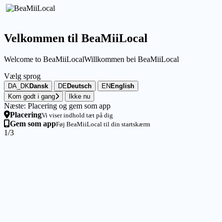
Velkommen til BeaMiiLocal
Welcome to BeaMiiLocal
Willkommen bei BeaMiiLocal
Vælg sprog
DA_DK
Dansk
DE
Deutsch
EN
English
Kom godt i gang
Ikke nu
Næste: Placering og gem som app
Placering
Vi viser indhold tæt på dig
Gem som app
Føj BeaMiiLocal til din startskærm
1/3