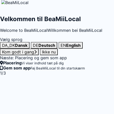
Velkommen til BeaMiiLocal
Welcome to BeaMiiLocal
Willkommen bei BeaMiiLocal
Vælg sprog
DA_DK
Dansk
DE
Deutsch
EN
English
Kom godt i gang
Ikke nu
Næste: Placering og gem som app
Placering
Vi viser indhold tæt på dig
Gem som app
Føj BeaMiiLocal til din startskærm
1/3