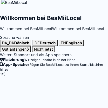
Willkommen bei BeaMiiLocal
Willkommen bei BeaMiiLocal
Willkommen bei BeaMiiLocal
Sprache wählen
DA_DK
Dänisch
DE
Deutsch
EN
Englisch
Gut anfangen
Nicht jetzt
Weiter: Standort und als App speichern
Platzierung
Wir zeigen Inhalte in deiner Nähe
App-Speicher
Fügen Sie BeaMiiLocal zu Ihrem Startbildschirm
hinzu
1/3