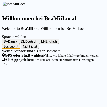
Willkommen bei BeaMiiLocal
Welcome to BeaMiiLocal
Willkommen bei BeaMiiLocal
Sprache wählen
DA
Dansk
DE
Deutsch
EN
English
Loslegen
Nicht jetzt
Weiter: Standort und als App speichern
GPS oder Stadt wählen
Wähle, wie lokale Inhalte gefunden werden
Als App speichern
BeaMiiLocal zum Startbildschirm hinzufügen
1/3