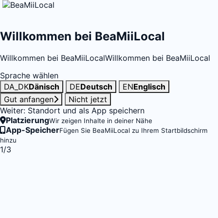
Willkommen bei BeaMiiLocal
Willkommen bei BeaMiiLocal
Willkommen bei BeaMiiLocal
Sprache wählen
DA_DK
Dänisch
DE
Deutsch
EN
Englisch
Gut anfangen
Nicht jetzt
Weiter: Standort und als App speichern
Platzierung
Wir zeigen Inhalte in deiner Nähe
App-Speicher
Fügen Sie BeaMiiLocal zu Ihrem Startbildschirm
hinzu
1/3