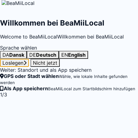
Willkommen bei BeaMiiLocal
Welcome to BeaMiiLocal
Willkommen bei BeaMiiLocal
Sprache wählen
DA
Dansk
DE
Deutsch
EN
English
Loslegen
Nicht jetzt
Weiter: Standort und als App speichern
GPS oder Stadt wählen
Wähle, wie lokale Inhalte gefunden
werden
Als App speichern
BeaMiiLocal zum Startbildschirm hinzufügen
1/3