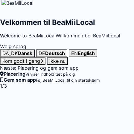
Velkommen til BeaMiiLocal
Welcome to BeaMiiLocal
Willkommen bei BeaMiiLocal
Vælg sprog
DA_DK
Dansk
DE
Deutsch
EN
English
Kom godt i gang
Ikke nu
Næste: Placering og gem som app
Placering
Vi viser indhold tæt på dig
Gem som app
Føj BeaMiiLocal til din startskærm
1/3