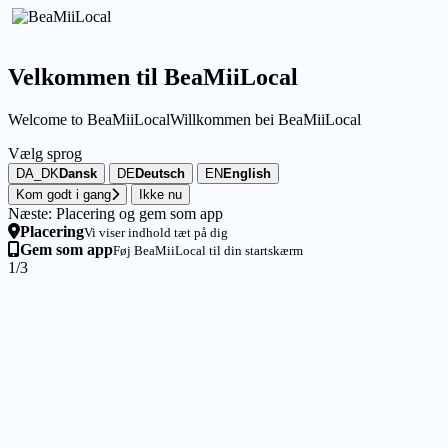
Velkommen til BeaMiiLocal
Welcome to BeaMiiLocal
Willkommen bei BeaMiiLocal
Vælg sprog
DA_DK
Dansk
DE
Deutsch
EN
English
Kom godt i gang
Ikke nu
Næste: Placering og gem som app
Placering
Vi viser indhold tæt på dig
Gem som app
Føj BeaMiiLocal til din startskærm
1/3