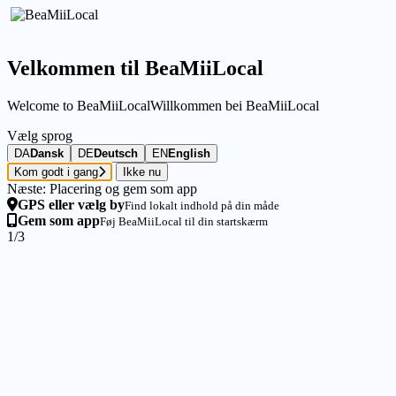
Velkommen til BeaMiiLocal
Welcome to BeaMiiLocal
Willkommen bei BeaMiiLocal
Vælg sprog
DA
Dansk
DE
Deutsch
EN
English
Kom godt i gang
Ikke nu
Næste: Placering og gem som app
GPS eller vælg by
Find lokalt indhold på din måde
Gem som app
Føj BeaMiiLocal til din startskærm
1/3