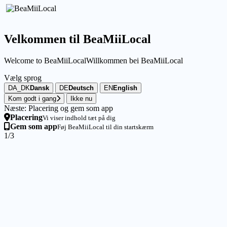
Velkommen til BeaMiiLocal
Welcome to BeaMiiLocal
Willkommen bei BeaMiiLocal
Vælg sprog
DA_DK
Dansk
DE
Deutsch
EN
English
Kom godt i gang
Ikke nu
Næste: Placering og gem som app
Placering
Vi viser indhold tæt på dig
Gem som app
Føj BeaMiiLocal til din startskærm
1/3